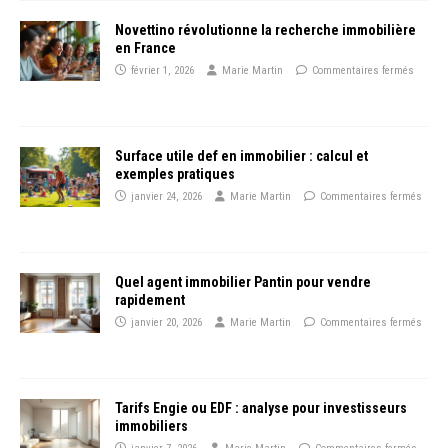
Novettino révolutionne la recherche immobilière
en France
février 1, 2026
Marie Martin
Commentaires fermés
Surface utile def en immobilier : calcul et
exemples pratiques
janvier 24, 2026
Marie Martin
Commentaires fermés
Quel agent immobilier Pantin pour vendre
rapidement
janvier 20, 2026
Marie Martin
Commentaires fermés
Tarifs Engie ou EDF : analyse pour investisseurs
immobiliers