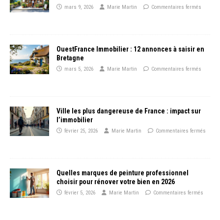
mars 9, 2026
Marie Martin
Commentaires fermés
OuestFrance Immobilier : 12 annonces à saisir en
Bretagne
mars 5, 2026
Marie Martin
Commentaires fermés
Ville les plus dangereuse de France : impact sur
l’immobilier
février 25, 2026
Marie Martin
Commentaires fermés
Quelles marques de peinture professionnel
choisir pour rénover votre bien en 2026
février 5, 2026
Marie Martin
Commentaires fermés