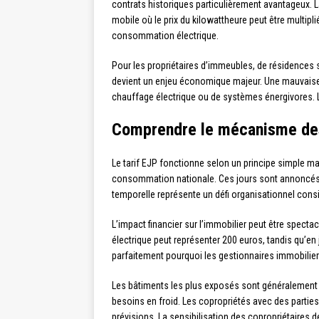
contrats historiques particulièrement avantageux. La 
mobile où le prix du kilowattheure peut être multipl
consommation électrique.
Pour les propriétaires d’immeubles, de résidences 
devient un enjeu économique majeur. Une mauvaise g
chauffage électrique ou de systèmes énergivores. L
Comprendre le mécanisme des 
Le tarif EJP fonctionne selon un principe simple m
consommation nationale. Ces jours sont annoncés la
temporelle représente un défi organisationnel consi
L’impact financier sur l’immobilier peut être spect
électrique peut représenter 200 euros, tandis qu’e
parfaitement pourquoi les gestionnaires immobilier
Les bâtiments les plus exposés sont généralement 
besoins en froid. Les copropriétés avec des partie
prévisions. La sensibilisation des copropriétaires