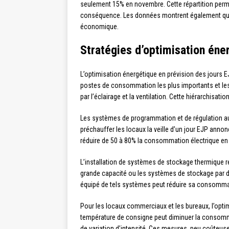
seulement 15% en novembre. Cette répartition permet
conséquence. Les données montrent également que le
économique.
Stratégies d’optimisation éne
L’optimisation énergétique en prévision des jours 
postes de consommation les plus importants et les 
par l’éclairage et la ventilation. Cette hiérarchisati
Les systèmes de programmation et de régulation au
préchauffer les locaux la veille d’un jour EJP annon
réduire de 50 à 80% la consommation électrique en 
L’installation de systèmes de stockage thermique 
grande capacité ou les systèmes de stockage par d
équipé de tels systèmes peut réduire sa consommati
Pour les locaux commerciaux et les bureaux, l’opti
température de consigne peut diminuer la consomma
de variation d’intensité. Ces mesures, peu coûteu