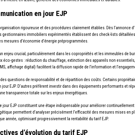
mmunication en jour EJP
rganisation rigoureuse et des procédures clairement établies. Dès l’annonce d’u
s gestionnaires immobiliers expérimentés établissent des check-lists détaillées 
 des mesures d’économie d’énergie préprogrammées.
 enjeu crucial, particulièrement dans les copropriétés et les immeubles de bu
éco-gestes : réduction du chauffage, extinction des appareils non essentiels, r
affichage digital) facilitent la diffusion rapide de l’information et l’engageme
e des questions de responsabilité et de répartition des coûts. Certains propri
 jour EJP. D’autres préfèrent investir dans des équipements performants et rép
une transparence totale sur les enjeux énergétiques.
e jour EJP constituent une étape indispensable pour améliorer continuellement 
tique permettent d’analyser précisément l’efficacité des mesures mises en pl
e année, optimisant progressivement la rentabilité du tarif EJP.
ives d’évolution du tarif EJP