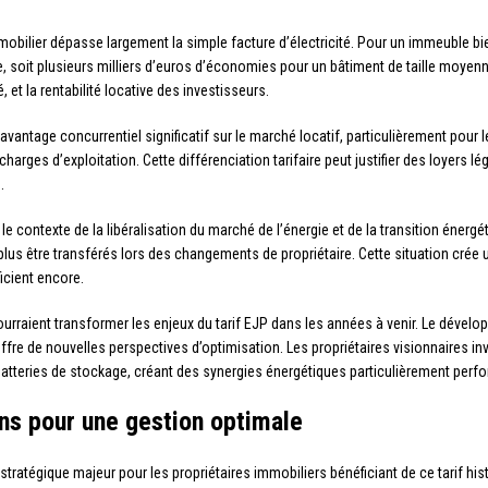
mobilier dépasse largement la simple facture d’électricité. Pour un immeuble b
ue, soit plusieurs milliers d’euros d’économies pour un bâtiment de taille moye
 et la rentabilité locative des investisseurs.
avantage concurrentiel significatif sur le marché locatif, particulièrement pour
harges d’exploitation. Cette différenciation tarifaire peut justifier des loyers
.
s le contexte de la libéralisation du marché de l’énergie et de la transition éner
 plus être transférés lors des changements de propriétaire. Cette situation cré
icient encore.
urraient transformer les enjeux du tarif EJP dans les années à venir. Le déve
fre de nouvelles perspectives d’optimisation. Les propriétaires visionnaires in
atteries de stockage, créant des synergies énergétiques particulièrement perf
s pour une gestion optimale
stratégique majeur pour les propriétaires immobiliers bénéficiant de ce tarif 