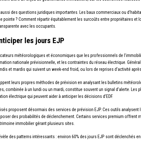
e aussi des questions juridiques importantes. Les baux commerciaux ou d’habitat
de pointe ? Comment répartir équitablement les surcoûts entre propriétaires et 
ansparente avec les occupants.
nticiper les jours EJP
dicateurs météorologiques et économiques que les professionnels de l’immobili
ation nationale prévisionnelle, et les contraintes du réseau électrique. Généra
ndis et mardis qui suivent un week-end froid, ou lors de reprises d’activité apr
ppent leurs propres méthodes de prévision en analysant les bulletins météoro
es, combinée à un lundi ou un mardi, constitue souvent un signal d’alerte. Le
 électrique qui peuvent aider à anticiper les décisions d’EDF.
lisés proposent désormais des services de prévision EJP. Ces outils analysent
oposer des probabilités de déclenchement. Certains services premium offrent
trimoine immobilier gérant plusieurs sites.
èle des patterns intéressants : environ 60% des jours EJP sont déclenchés en j