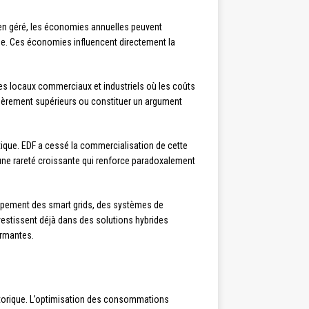
ien géré, les économies annuelles peuvent
nne. Ces économies influencent directement la
 les locaux commerciaux et industriels où les coûts
 légèrement supérieurs ou constituer un argument
gétique. EDF a cessé la commercialisation de cette
e une rareté croissante qui renforce paradoxalement
loppement des smart grids, des systèmes de
vestissent déjà dans des solutions hybrides
ormantes.
historique. L’optimisation des consommations