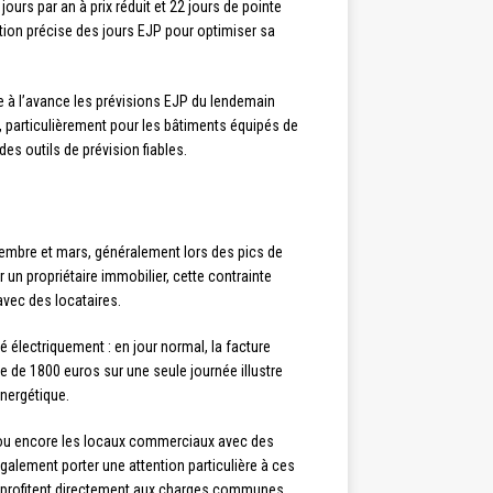
jours par an à prix réduit et 22 jours de pointe
pation précise des jours EJP pour optimiser sa
e à l’avance les prévisions EJP du lendemain
 particulièrement pour les bâtiments équipés de
s outils de prévision fiables.
vembre et mars, généralement lors des pics de
n propriétaire immobilier, cette contrainte
avec des locataires.
 électriquement : en jour normal, la facture
 de 1800 euros sur une seule journée illustre
nergétique.
, ou encore les locaux commerciaux avec des
alement porter une attention particulière à ces
es profitent directement aux charges communes.