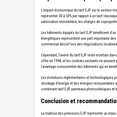
L’impact économique du tarif EJP sur le secteur im
représenter 30 à 50% par rapport à un tarif classiq
valorisation immobilière, les charges de copropriété,
Les bâtiments équipés du tarif EJP bénéficient d’un 
énergétiques représentent une part importante des c
commercial décisif lors des négociations locatives
Cependant, l’avenir du tarif EJP reste incertain dan
offre en 1998, et les contrats existants ne peuvent
l’avantage concurrentiel des bâtiments qui en bénéf
Les évolutions réglementaires et technologiques po
stockage d’énergie et des énergies renouvelables of
combinant tarif EJP, panneaux photovoltaïques et b
Conclusion et recommandation
La maîtrise des prévisions EJP représente un enjeu 