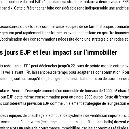
particularité du tarif EJP réside dans sa structure tarifaire à deux niveaux : 343 
ié par dix. Cette différence tarifaire considérable rend indispensable une antici
secondaires ou de locaux commerciaux équipés de ce tarif historique, connaîtr
estion peut rapidement transformer un avantage tarifaire en gouffre financier,
’optimisation des consommations nécessite donc une stratégie bien rodée et de
jours EJP et leur impact sur l’immobilier
ais redoutable : EDF peut déclencher jusqu’à 22 jours de pointe mobile entre no
 veille avant 17h, laissant peu de temps pour adapter sa consommation. Pour u
dérable, surtout lorsqu’il s’agit de gérer plusieurs bâtiments ou de coordonner 
aculaire. Prenons l’exemple concret d’un immeuble de bureaux de 1000 m² chauffé
n jour EJP, cette même consommation peut atteindre 2000 euros. Cette différence
s considèrent la prévision EJP comme un élément stratégique de leur gestion é
ceux équipés de chauffage électrique, de systèmes de ventilation importants
s communes énergivores (éclairage, ascenseurs, chauffage des halls) doivent ég
 devient alors un enjeu de gouvernance immobilière, car les économies réalisé