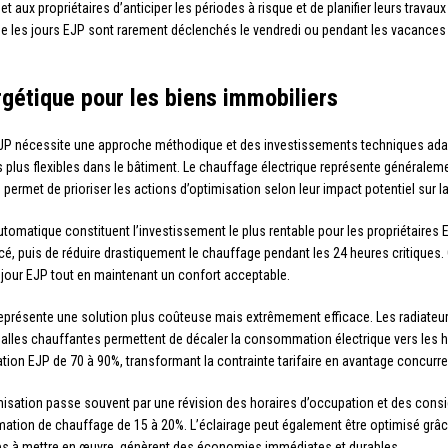
 aux propriétaires d’anticiper les périodes à risque et de planifier leurs trav
s jours EJP sont rarement déclenchés le vendredi ou pendant les vacances scol
rgétique pour les biens immobiliers
EJP nécessite une approche méthodique et des investissements techniques adapt
plus flexibles dans le bâtiment. Le chauffage électrique représente généralem
on permet de prioriser les actions d’optimisation selon leur impact potentiel sur la
tomatique constituent l’investissement le plus rentable pour les propriétaire
cé, puis de réduire drastiquement le chauffage pendant les 24 heures critiques. 
jour EJP tout en maintenant un confort acceptable.
représente une solution plus coûteuse mais extrêmement efficace. Les radiateu
alles chauffantes permettent de décaler la consommation électrique vers les 
on EJP de 70 à 90%, transformant la contrainte tarifaire en avantage concurren
misation passe souvent par une révision des horaires d’occupation et des consi
tion de chauffage de 15 à 20%. L’éclairage peut également être optimisé grâ
ses à mettre en œuvre, génèrent des économies immédiates et durables.