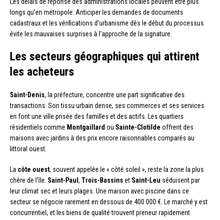
Les délais de réponse des administrations locales peuvent être plus
longs qu’en métropole. Anticiper les demandes de documents
cadastraux et les vérifications d’urbanisme dès le début du processus
évite les mauvaises surprises à l’approche de la signature.
Les secteurs géographiques qui attirent
les acheteurs
Saint-Denis
, la préfecture, concentre une part significative des
transactions. Son tissu urbain dense, ses commerces et ses services
en font une ville prisée des familles et des actifs. Les quartiers
résidentiels comme
Montgaillard
ou
Sainte-Clotilde
offrent des
maisons avec jardins à des prix encore raisonnables comparés au
littoral ouest.
La
côte ouest
, souvent appelée le « côté soleil », reste la zone la plus
chère de l’île.
Saint-Paul
,
Trois-Bassins
et
Saint-Leu
séduisent par
leur climat sec et leurs plages. Une maison avec piscine dans ce
secteur se négocie rarement en dessous de 400 000 €. Le marché y est
concurrentiel, et les biens de qualité trouvent preneur rapidement.