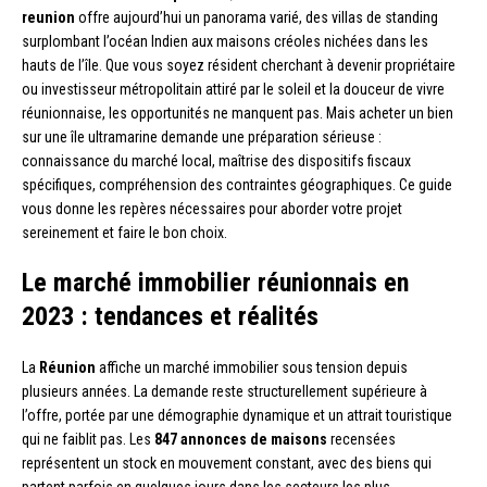
reunion
offre aujourd’hui un panorama varié, des villas de standing
surplombant l’océan Indien aux maisons créoles nichées dans les
hauts de l’île. Que vous soyez résident cherchant à devenir propriétaire
ou investisseur métropolitain attiré par le soleil et la douceur de vivre
réunionnaise, les opportunités ne manquent pas. Mais acheter un bien
sur une île ultramarine demande une préparation sérieuse :
connaissance du marché local, maîtrise des dispositifs fiscaux
spécifiques, compréhension des contraintes géographiques. Ce guide
vous donne les repères nécessaires pour aborder votre projet
sereinement et faire le bon choix.
Le marché immobilier réunionnais en
2023 : tendances et réalités
La
Réunion
affiche un marché immobilier sous tension depuis
plusieurs années. La demande reste structurellement supérieure à
l’offre, portée par une démographie dynamique et un attrait touristique
qui ne faiblit pas. Les
847 annonces de maisons
recensées
représentent un stock en mouvement constant, avec des biens qui
partent parfois en quelques jours dans les secteurs les plus