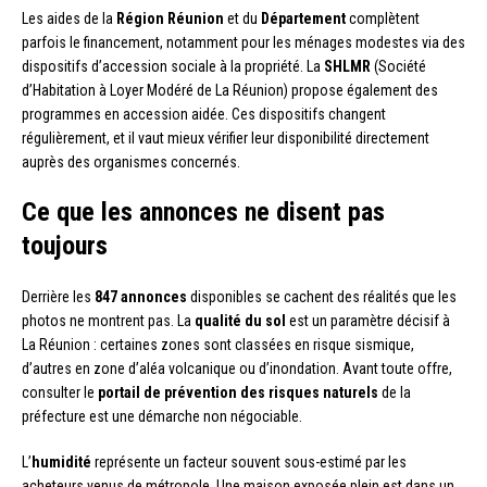
Les aides de la
Région Réunion
et du
Département
complètent
parfois le financement, notamment pour les ménages modestes via des
dispositifs d’accession sociale à la propriété. La
SHLMR
(Société
d’Habitation à Loyer Modéré de La Réunion) propose également des
programmes en accession aidée. Ces dispositifs changent
régulièrement, et il vaut mieux vérifier leur disponibilité directement
auprès des organismes concernés.
Ce que les annonces ne disent pas
toujours
Derrière les
847 annonces
disponibles se cachent des réalités que les
photos ne montrent pas. La
qualité du sol
est un paramètre décisif à
La Réunion : certaines zones sont classées en risque sismique,
d’autres en zone d’aléa volcanique ou d’inondation. Avant toute offre,
consulter le
portail de prévention des risques naturels
de la
préfecture est une démarche non négociable.
L’
humidité
représente un facteur souvent sous-estimé par les
acheteurs venus de métropole. Une maison exposée plein est dans un