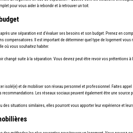
let pour vous aider à rebondir et à retrouver un toit.
 budget
 après une séparation est d’évaluer ses besoins et son budget. Prenez en com
ns compensatoires. Il est important de déterminer quel type de logement vous 
ille où vous souhaitez habiter.
oir changé suite à la séparation. Vous devrez peut-être revoir vos prétentions à 
ster isolé(e) et de mobiliser son réseau personnel et professionnel. Faites appe
es recommandations. Les réseaux sociaux peuvent également être une source pr
u des situations similaires, elles pourront vous apporter leur expérience et leu
mobilières