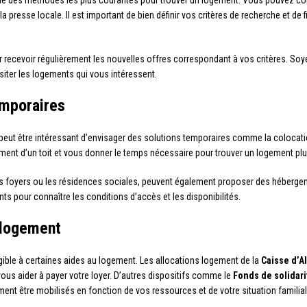
ne des méthodes les plus courantes pour trouver un logement. Vous pouvez con
presse locale. Il est important de bien définir vos critères de recherche et de 
our recevoir régulièrement les nouvelles offres correspondant à vos critères. Soy
siter les logements qui vous intéressent.
emporaires
 peut être intéressant d’envisager des solutions temporaires comme la colocati
ent d’un toit et vous donner le temps nécessaire pour trouver un logement plu
s foyers ou les résidences sociales, peuvent également proposer des héberge
pour connaître les conditions d’accès et les disponibilités.
u logement
igible à certaines aides au logement. Les allocations logement de la
Caisse d’A
vous aider à payer votre loyer. D’autres dispositifs comme le
Fonds de solidari
nt être mobilisés en fonction de vos ressources et de votre situation familial