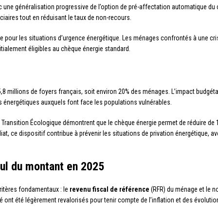
c une généralisation progressive de l’option de pré-affectation automatique du
ciaires tout en réduisant le taux de non-recours.
e pour les situations d’urgence énergétique. Les ménages confrontés à une cri
itialement éligibles au chèque énergie standard.
5,8 millions de foyers français, soit environ 20% des ménages. L’impact budgétai
fis énergétiques auxquels font face les populations vulnérables.
a Transition Écologique démontrent que le chèque énergie permet de réduire de 
at, ce dispositif contribue à prévenir les situations de privation énergétique, 
lcul du montant en 2025
ritères fondamentaux : le
revenu fiscal de référence
(RFR) du ménage et le n
é ont été légèrement revalorisés pour tenir compte de l’inflation et des évolution