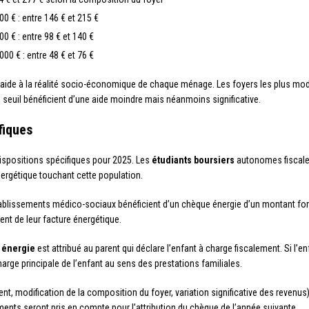
0 € : entre 146 € et 215 €
0 € : entre 98 € et 140 €
00 € : entre 48 € et 76 €
’aide à la réalité socio-économique de chaque ménage. Les foyers les plus mo
 seuil bénéficient d’une aide moindre mais néanmoins significative.
fiques
dispositions spécifiques pour 2025. Les
étudiants boursiers
autonomes fiscale
nergétique touchant cette population.
tablissements médico-sociaux bénéficient d’un chèque énergie d’un montant forfa
ment de leur facture énergétique.
 énergie
est attribué au parent qui déclare l’enfant à charge fiscalement. Si l’e
harge principale de l’enfant au sens des prestations familiales.
, modification de la composition du foyer, variation significative des revenu
ents seront pris en compte pour l’attribution du chèque de l’année suivante.