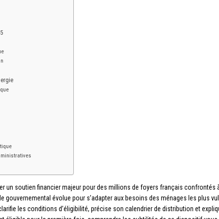
25
ue
on
nergie
ique
étique
ministratives
r un soutien financier majeur pour des millions de foyers français confrontés à
aide gouvernemental évolue pour s’adapter aux besoins des ménages les plus vuln
larifie les conditions d’éligibilité, précise son calendrier de distribution et exp