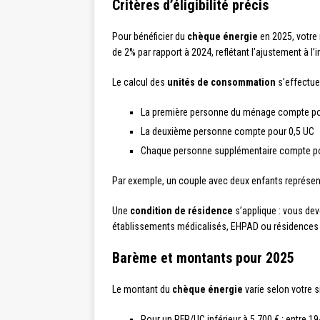
Critères d’éligibilité précis
Pour bénéficier du
chèque énergie
en 2025, votre 
de 2% par rapport à 2024, reflétant l’ajustement à l’in
Le calcul des
unités de consommation
s’effectue
La première personne du ménage compte po
La deuxième personne compte pour 0,5 UC
Chaque personne supplémentaire compte po
Par exemple, un couple avec deux enfants représente 
Une
condition de résidence
s’applique : vous de
établissements médicalisés, EHPAD ou résidences so
Barème et montants pour 2025
Le montant du
chèque énergie
varie selon votre s
Pour un RFR/UC inférieur à 5 700 € : entre 1