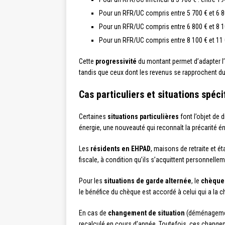
Pour un RFR/UC compris entre 5 700 € et 6 80
Pour un RFR/UC compris entre 6 800 € et 8 10
Pour un RFR/UC compris entre 8 100 € et 11 0
Cette
progressivité
du montant permet d’adapter l
tandis que ceux dont les revenus se rapprochent du
Cas particuliers et situations spéci
Certaines
situations particulières
font l’objet de 
énergie, une nouveauté qui reconnaît la précarité é
Les
résidents en EHPAD
, maisons de retraite et é
fiscale, à condition qu’ils s’acquittent personnelle
Pour les
situations de garde alternée
, le
chèque
le bénéfice du chèque est accordé à celui qui a la c
En cas de
changement de situation
(déménagement
recalculé en cours d’année. Toutefois, ces changem