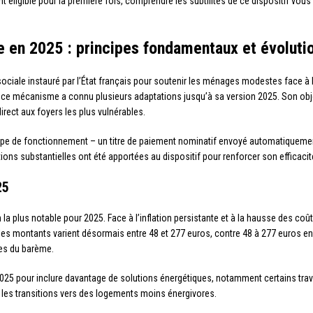
 éligible pour la première fois, comprendre les subtilités de ce dispositif vous p
 en 2025 : principes fondamentaux et évoluti
 sociale instauré par l’État français pour soutenir les ménages modestes face à
, ce mécanisme a connu plusieurs adaptations jusqu’à sa version 2025. Son objec
irect aux foyers les plus vulnérables.
pe de fonctionnement – un titre de paiement nominatif envoyé automatiqueme
tions substantielles ont été apportées au dispositif pour renforcer son efficacit
25
n la plus notable pour 2025. Face à l’inflation persistante et à la hausse des co
 les montants varient désormais entre 48 et 277 euros, contre 48 à 277 euros en
es du barème.
2025 pour inclure davantage de solutions énergétiques, notamment certains trav
 les transitions vers des logements moins énergivores.