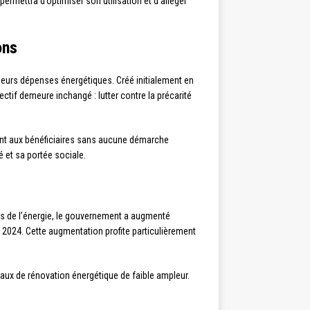
ermettra d’optimiser son utilisation et d’alléger
ons
 leurs dépenses énergétiques. Créé initialement en
tif demeure inchangé : lutter contre la précarité
nt aux bénéficiaires sans aucune démarche
é et sa portée sociale.
ûts de l’énergie, le gouvernement a augmenté
 2024. Cette augmentation profite particulièrement
aux de rénovation énergétique de faible ampleur.