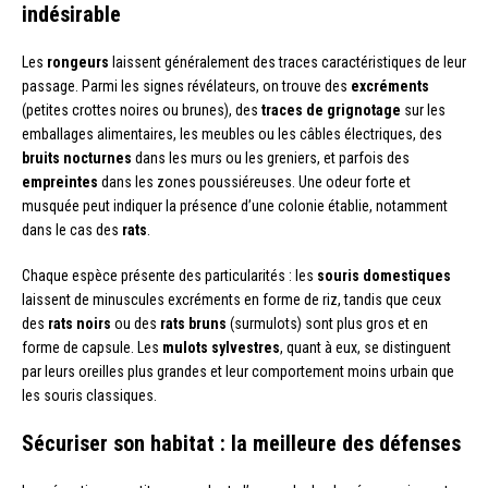
indésirable
Les
rongeurs
laissent généralement des traces caractéristiques de leur
passage. Parmi les signes révélateurs, on trouve des
excréments
(petites crottes noires ou brunes), des
traces de grignotage
sur les
emballages alimentaires, les meubles ou les câbles électriques, des
bruits nocturnes
dans les murs ou les greniers, et parfois des
empreintes
dans les zones poussiéreuses. Une odeur forte et
musquée peut indiquer la présence d’une colonie établie, notamment
dans le cas des
rats
.
Chaque espèce présente des particularités : les
souris domestiques
laissent de minuscules excréments en forme de riz, tandis que ceux
des
rats noirs
ou des
rats bruns
(surmulots) sont plus gros et en
forme de capsule. Les
mulots sylvestres
, quant à eux, se distinguent
par leurs oreilles plus grandes et leur comportement moins urbain que
les souris classiques.
Sécuriser son habitat : la meilleure des défenses