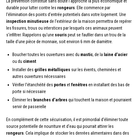
La prévention constitue sans doute l’approche la plus économique et
durable pour lutter contre les
rongeurs
. Elle commence par
l’élimination des points d’entrée potentiels dans votre logement. Une
inspection minutieuse
de l’extérieur de la maison permettra de repérer
les fissures, trous ou interstices par lesquels ces animaux peuvent
s’infiltrer. Rappelons qu’une
souris
peut se faufiler dans un trou de la
taille d’une pièce de monnaie, soit environ 6 mm de diamètre.
Boucher toutes les ouvertures avec du
mastic
, de la
laine d’acier
ou du
ciment
Installer des
grilles métalliques
sur les évents, cheminées et
autres ouvertures nécessaires
Vérifier l’étanchéité des
portes
et
fenêtres
en installant des bas de
porte si nécessaire
Éliminer les
branches d’arbres
qui touchent la maison et pourraient
servir de passerelle
En complément de cette sécurisation, il est primordial d’éliminer toute
source potentielle de nourriture et d’eau qui pourrait attirer les
rongeurs
. Cela implique de stocker les denrées alimentaires dans des