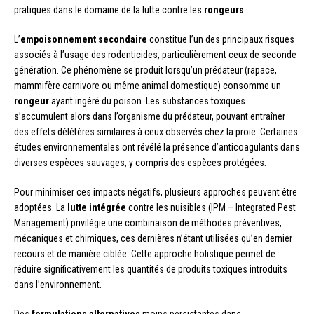
pratiques dans le domaine de la lutte contre les
rongeurs
.
L’
empoisonnement secondaire
constitue l’un des principaux risques
associés à l’usage des rodenticides, particulièrement ceux de seconde
génération. Ce phénomène se produit lorsqu’un prédateur (rapace,
mammifère carnivore ou même animal domestique) consomme un
rongeur
ayant ingéré du poison. Les substances toxiques
s’accumulent alors dans l’organisme du prédateur, pouvant entraîner
des effets délétères similaires à ceux observés chez la proie. Certaines
études environnementales ont révélé la présence d’anticoagulants dans
diverses espèces sauvages, y compris des espèces protégées.
Pour minimiser ces impacts négatifs, plusieurs approches peuvent être
adoptées. La
lutte intégrée
contre les nuisibles (IPM – Integrated Pest
Management) privilégie une combinaison de méthodes préventives,
mécaniques et chimiques, ces dernières n’étant utilisées qu’en dernier
recours et de manière ciblée. Cette approche holistique permet de
réduire significativement les quantités de produits toxiques introduits
dans l’environnement.
Des
formulations alternatives
moins persistantes dans