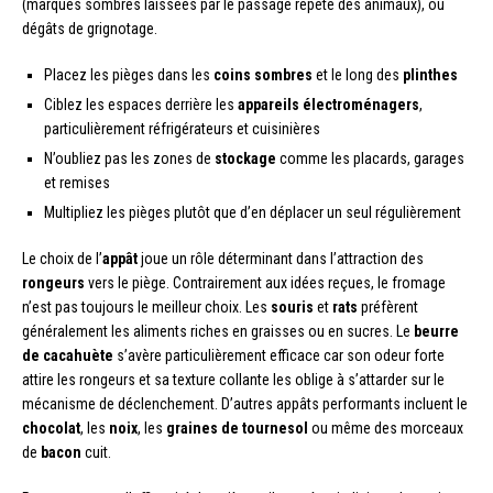
(marques sombres laissées par le passage répété des animaux), ou
dégâts de grignotage.
Placez les pièges dans les
coins sombres
et le long des
plinthes
Ciblez les espaces derrière les
appareils électroménagers
,
particulièrement réfrigérateurs et cuisinières
N’oubliez pas les zones de
stockage
comme les placards, garages
et remises
Multipliez les pièges plutôt que d’en déplacer un seul régulièrement
Le choix de l’
appât
joue un rôle déterminant dans l’attraction des
rongeurs
vers le piège. Contrairement aux idées reçues, le fromage
n’est pas toujours le meilleur choix. Les
souris
et
rats
préfèrent
généralement les aliments riches en graisses ou en sucres. Le
beurre
de cacahuète
s’avère particulièrement efficace car son odeur forte
attire les rongeurs et sa texture collante les oblige à s’attarder sur le
mécanisme de déclenchement. D’autres appâts performants incluent le
chocolat
, les
noix
, les
graines de tournesol
ou même des morceaux
de
bacon
cuit.