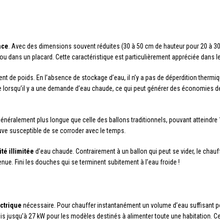
ace
. Avec des dimensions souvent réduites (30 à 50 cm de hauteur pour 20 à 30 
u dans un placard. Cette caractéristique est particulièrement appréciée dans 
t de poids. En l’absence de stockage d’eau, il n’y a pas de déperdition thermi
 lorsqu’il y a une demande d’eau chaude, ce qui peut générer des économies de
néralement plus longue que celle des ballons traditionnels, pouvant atteindre 1
ve susceptible de se corroder avec le temps.
ité illimitée
d’eau chaude. Contrairement à un ballon qui peut se vider, le chauf
enue. Fini les douches qui se terminent subitement à l’eau froide !
ctrique
nécessaire. Pour chauffer instantanément un volume d’eau suffisant pou
fois jusqu’à 27 kW pour les modèles destinés à alimenter toute une habitation. C