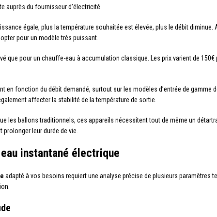
 auprès du fournisseur d’électricité.
issance égale, plus la température souhaitée est élevée, plus le débit diminue. Ai
à opter pour un modèle très puissant.
vé que pour un chauffe-eau à accumulation classique. Les prix varient de 150€
nt en fonction du débit demandé, surtout sur les modèles d’entrée de gamme d
alement affecter la stabilité de la température de sortie.
ue les ballons traditionnels, ces appareils nécessitent tout de même un détartr
et prolonger leur durée de vie.
eau instantané électrique
ue
adapté à vos besoins requiert une analyse précise de plusieurs paramètres te
ion.
ude