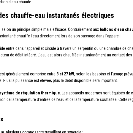
ction d’eau chaude.
des chauffe-eau instantanés électriques
 selon un principe simple mais efficace. Contrairement aux
ballons d’eau cha
nstantané chauffe l’eau directement lors de son passage dans l’appareil.
oide entre dans l’appareil et circule à travers un serpentin ou une chambre de c
teur de débit intégré. L’eau est alors chauffée instantanément au contact des r
 est généralement comprise entre
3 et 27 kW
, selon les besoins et l’usage prév
. Plus la puissance est élevée, plus le débit disponible sera important.
système de régulation thermique
. Les appareils modernes sont équipés de c
n de la température d’entrée de l’eau et de la température souhaitée. Cette ré
es
que
, plusieurs composants travaillent en synergie :