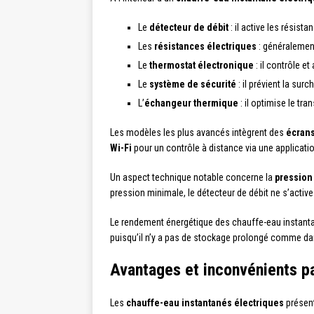
Le
détecteur de débit
: il active les résist
Les
résistances électriques
: généralement
Le
thermostat électronique
: il contrôle et
Le
système de sécurité
: il prévient la su
L’
échangeur thermique
: il optimise le tra
Les modèles les plus avancés intègrent des
écran
Wi-Fi
pour un contrôle à distance via une applicati
Un aspect technique notable concerne la
pression
pression minimale, le détecteur de débit ne s’active
Le rendement énergétique des chauffe-eau instantan
puisqu’il n’y a pas de stockage prolongé comme dan
Avantages et inconvénients pa
Les
chauffe-eau instantanés électriques
présent