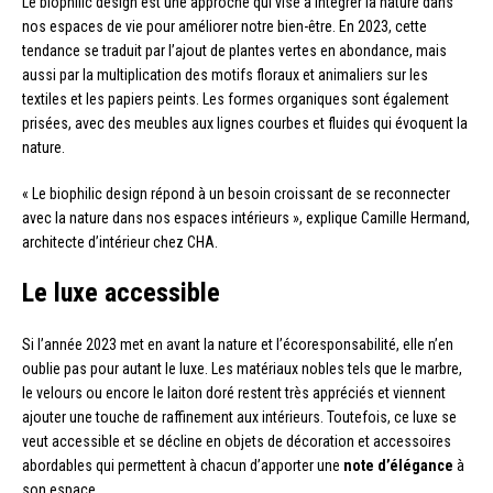
Le biophilic design est une approche qui vise à intégrer la nature dans
nos espaces de vie pour améliorer notre bien-être. En 2023, cette
tendance se traduit par l’ajout de plantes vertes en abondance, mais
aussi par la multiplication des motifs floraux et animaliers sur les
textiles et les papiers peints. Les formes organiques sont également
prisées, avec des meubles aux lignes courbes et fluides qui évoquent la
nature.
« Le biophilic design répond à un besoin croissant de se reconnecter
avec la nature dans nos espaces intérieurs », explique Camille Hermand,
architecte d’intérieur chez CHA.
Le luxe accessible
Si l’année 2023 met en avant la nature et l’écoresponsabilité, elle n’en
oublie pas pour autant le luxe. Les matériaux nobles tels que le marbre,
le velours ou encore le laiton doré restent très appréciés et viennent
ajouter une touche de raffinement aux intérieurs. Toutefois, ce luxe se
veut accessible et se décline en objets de décoration et accessoires
abordables qui permettent à chacun d’apporter une
note d’élégance
à
son espace.