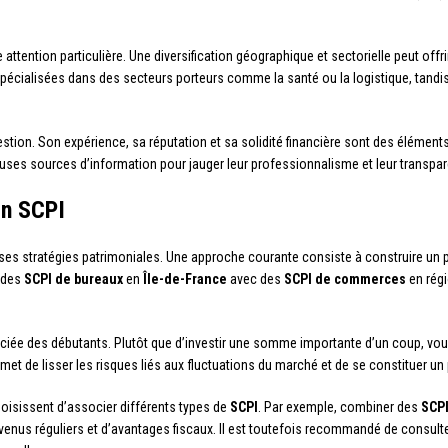
 attention particulière. Une diversification géographique et sectorielle peut offr
pécialisées dans des secteurs porteurs comme la santé ou la logistique, tandi
gestion. Son expérience, sa réputation et sa solidité financière sont des élément
euses sources d’information pour jauger leur professionnalisme et leur transpa
en SCPI
ses stratégies patrimoniales. Une approche courante consiste à construire un po
r des
SCPI de bureaux
en
Île-de-France
avec des
SCPI de commerces
en régi
éciée des débutants. Plutôt que d’investir une somme importante d’un coup, vo
met de lisser les risques liés aux fluctuations du marché et de se constituer u
choisissent d’associer différents types de
SCPI
. Par exemple, combiner des
SCP
evenus réguliers et d’avantages fiscaux. Il est toutefois recommandé de consult