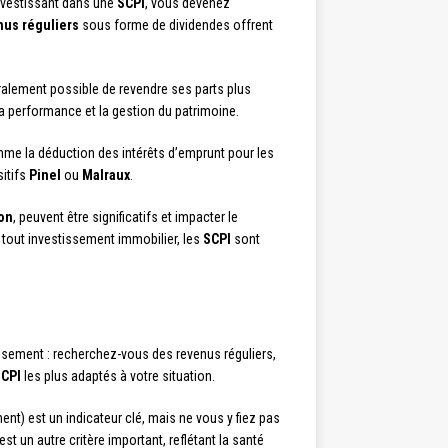
investissant dans une
SCPI
, vous devenez
nus réguliers
sous forme de dividendes offrent
éralement possible de revendre ses parts plus
la performance et la gestion du patrimoine.
omme la déduction des intérêts d’emprunt pour les
itifs
Pinel
ou
Malraux
.
ion
, peuvent être significatifs et impacter le
 tout investissement immobilier, les
SCPI
sont
ssement : recherchez-vous des revenus réguliers,
CPI
les plus adaptés à votre situation.
t) est un indicateur clé, mais ne vous y fiez pas
est un autre critère important, reflétant la santé