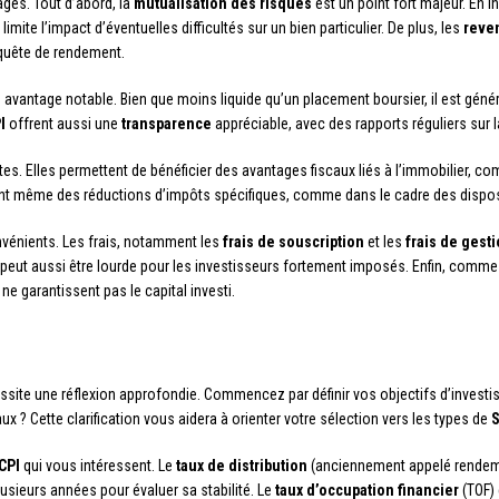
es. Tout d’abord, la
mutualisation des risques
est un point fort majeur. En 
limite l’impact d’éventuelles difficultés sur un bien particulier. De plus, les
reve
n quête de rendement.
 avantage notable. Bien que moins liquide qu’un placement boursier, il est gén
I
offrent aussi une
transparence
appréciable, avec des rapports réguliers sur 
es. Elles permettent de bénéficier des avantages fiscaux liés à l’immobilier, c
nt même des réductions d’impôts spécifiques, comme dans le cadre des dispos
vénients. Les frais, notamment les
frais de souscription
et les
frais de gest
s peut aussi être lourde pour les investisseurs fortement imposés. Enfin, comme
e garantissent pas le capital investi.
ssite une réflexion approfondie. Commencez par définir vos objectifs d’investi
x ? Cette clarification vous aidera à orienter votre sélection vers les types de
S
CPI
qui vous intéressent. Le
taux de distribution
(anciennement appelé rendemen
usieurs années pour évaluer sa stabilité. Le
taux d’occupation financier
(TOF) 