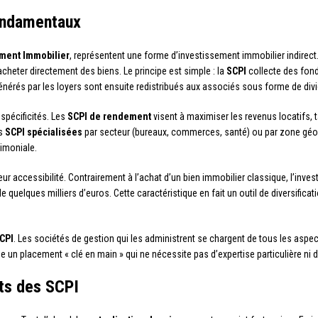
ondamentaux
ement Immobilier
, représentent une forme d’investissement immobilier indirect
cheter directement des biens. Le principe est simple : la
SCPI
collecte des fond
 générés par les loyers sont ensuite redistribués aux associés sous forme de div
spécificités. Les
SCPI de rendement
visent à maximiser les revenus locatifs, 
es
SCPI spécialisées
par secteur (bureaux, commerces, santé) ou par zone géog
rimoniale.
eur accessibilité. Contrairement à l’achat d’un bien immobilier classique, l’inv
quelques milliers d’euros. Cette caractéristique en fait un outil de diversificati
CPI
. Les sociétés de gestion qui les administrent se chargent de tous les aspec
nifie un placement « clé en main » qui ne nécessite pas d’expertise particulière n
ts des SCPI