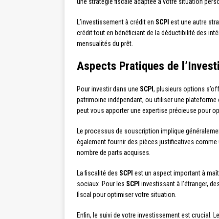
une stratégie fiscale adaptée à votre situation pers
L’investissement à crédit en
SCPI
est une autre stra
crédit tout en bénéficiant de la déductibilité des 
mensualités du prêt.
Aspects Pratiques de l’Inves
Pour investir dans une
SCPI
, plusieurs options s’o
patrimoine indépendant, ou utiliser une plateforme en
peut vous apporter une expertise précieuse pour op
Le processus de souscription implique généralement
également fournir des pièces justificatives comme un
nombre de parts acquises.
La fiscalité des
SCPI
est un aspect important à maît
sociaux. Pour les
SCPI
investissant à l’étranger, d
fiscal pour optimiser votre situation.
Enfin, le suivi de votre investissement est crucial.