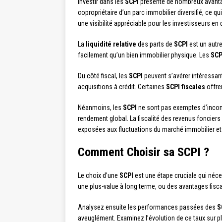
Investir dans les
SCPI
présente de nombreux avantag
copropriétaire d’un parc immobilier diversifié, ce qui 
une visibilité appréciable pour les investisseurs e
La
liquidité relative
des parts de
SCPI
est un autre
facilement qu’un bien immobilier physique. Les
SCP
Du côté fiscal, les
SCPI
peuvent s’avérer intéressant
acquisitions à crédit. Certaines
SCPI fiscales
offre
Néanmoins, les
SCPI
ne sont pas exemptes d’incon
rendement global. La fiscalité des revenus foncier
exposées aux fluctuations du marché immobilier et n
Comment Choisir sa SCPI ?
Le choix d’une
SCPI
est une étape cruciale qui néce
une plus-value à long terme, ou des avantages fiscau
Analysez ensuite les performances passées des
S
aveuglément. Examinez l’évolution de ce taux sur pl