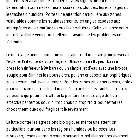
printemps et à l’automne. Recherchez les signes précoces de
détérioration comme les microfissures, les cloques, les écaillages ou
les taches d’humidité. Portez une attention particulière aux zones
vulnérables comme les soubassements, les angles exposés aux
intempéries ou les surfaces sous les gouttières. Cette vigilance vous
permettra d’intervenir ponctuellement avant que les problèmes ne
s’étendent.
Le nettoyage annuel constitue une étape fondamentale pour préserver
l’éclat et l’intégrité de votre façade. Utilisez un
nettoyeur basse
pression
(inférieur à 80 bars) ou un simple jet d’eau avec une brosse
souple pour éliminer les poussières, pollens et dépôts atmosphériques
qui s’accumulent avec le temps. Pour les zones plus encrassées, optez
pour un savon neutre dilué dans de l’eau tiède, en évitant les produits
agressifs qui pourraient altérer la peinture. Le nettoyage doit être
effectué par temps doux, ni trop chaud ni trop froid, pour éviter les
chocs thermiques qui fragilisent le revêtement.
La lutte contre les agressions biologiques mérite une attention
particulière, surtout dans les régions humides ou boisées. Les
mousses, lichens et moisissures peuvent s’installer progressivement