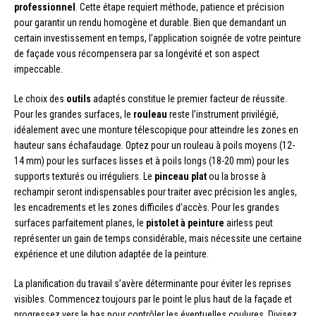
professionnel
. Cette étape requiert méthode, patience et précision
pour garantir un rendu homogène et durable. Bien que demandant un
certain investissement en temps, l’application soignée de votre peinture
de façade vous récompensera par sa longévité et son aspect
impeccable.
Le choix des
outils
adaptés constitue le premier facteur de réussite.
Pour les grandes surfaces, le
rouleau
reste l’instrument privilégié,
idéalement avec une monture télescopique pour atteindre les zones en
hauteur sans échafaudage. Optez pour un rouleau à poils moyens (12-
14 mm) pour les surfaces lisses et à poils longs (18-20 mm) pour les
supports texturés ou irréguliers. Le
pinceau plat
ou la brosse à
rechampir seront indispensables pour traiter avec précision les angles,
les encadrements et les zones difficiles d’accès. Pour les grandes
surfaces parfaitement planes, le
pistolet à peinture
airless peut
représenter un gain de temps considérable, mais nécessite une certaine
expérience et une dilution adaptée de la peinture.
La planification du travail s’avère déterminante pour éviter les reprises
visibles. Commencez toujours par le point le plus haut de la façade et
progressez vers le bas pour contrôler les éventuelles coulures. Divisez