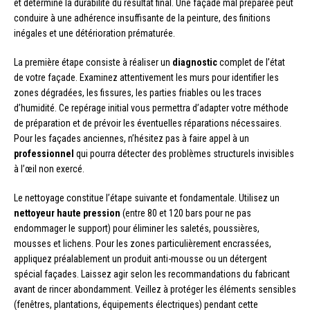
et détermine la durabilité du résultat final. Une façade mal préparée peut
conduire à une adhérence insuffisante de la peinture, des finitions
inégales et une détérioration prématurée.
La première étape consiste à réaliser un
diagnostic
complet de l’état
de votre façade. Examinez attentivement les murs pour identifier les
zones dégradées, les fissures, les parties friables ou les traces
d’humidité. Ce repérage initial vous permettra d’adapter votre méthode
de préparation et de prévoir les éventuelles réparations nécessaires.
Pour les façades anciennes, n’hésitez pas à faire appel à un
professionnel
qui pourra détecter des problèmes structurels invisibles
à l’œil non exercé.
Le nettoyage constitue l’étape suivante et fondamentale. Utilisez un
nettoyeur haute pression
(entre 80 et 120 bars pour ne pas
endommager le support) pour éliminer les saletés, poussières,
mousses et lichens. Pour les zones particulièrement encrassées,
appliquez préalablement un produit anti-mousse ou un détergent
spécial façades. Laissez agir selon les recommandations du fabricant
avant de rincer abondamment. Veillez à protéger les éléments sensibles
(fenêtres, plantations, équipements électriques) pendant cette