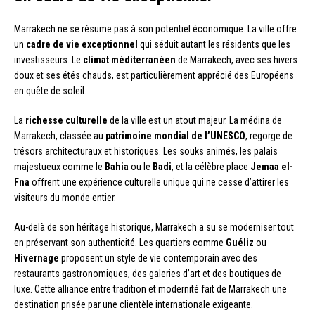
Marrakech ne se résume pas à son potentiel économique. La ville offre
un
cadre de vie exceptionnel
qui séduit autant les résidents que les
investisseurs. Le
climat méditerranéen
de Marrakech, avec ses hivers
doux et ses étés chauds, est particulièrement apprécié des Européens
en quête de soleil.
La
richesse culturelle
de la ville est un atout majeur. La médina de
Marrakech, classée au
patrimoine mondial de l’UNESCO
, regorge de
trésors architecturaux et historiques. Les souks animés, les palais
majestueux comme le
Bahia
ou le
Badi
, et la célèbre place
Jemaa el-
Fna
offrent une expérience culturelle unique qui ne cesse d’attirer les
visiteurs du monde entier.
Au-delà de son héritage historique, Marrakech a su se moderniser tout
en préservant son authenticité. Les quartiers comme
Guéliz
ou
Hivernage
proposent un style de vie contemporain avec des
restaurants gastronomiques, des galeries d’art et des boutiques de
luxe. Cette alliance entre tradition et modernité fait de Marrakech une
destination prisée par une clientèle internationale exigeante.