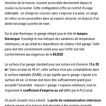
structure de la maison, souvent accessible directement depuis le
couloir ou la cuisine. Cette configuration offre un confort d’usage
indéniable : on charge les courses sans s’exposer à la pluie, on range
les vélos ou les poussettes dans un espace sécurisé, on dispose d’un
atelier bricolage à portée de main.
Sur le plan thermique, le garage intégré joue le rôle de
tampon
thermique
. Il protège le mur mitoyen des variations de température
extérieures, ce qui réduit les déperditions de chaleur côté garage. Cette
paroi doit être correctement isolée pour que l’effet soit réel,
conformément aux exigences de la
RE2020
.
La surface d’un garage standard pour une voiture est d’environ
15 à 20
m²
. Dans un plan de 90 m², cette surface n’est pas comptabilisée dans
la surface habitable (SHAB), ce qui signifie que le garage s’ajoute à la
surface de vie. Le terrain doit donc être suffisamment grand pour
accueillir l’ensemble : maison + garage + espaces extérieurs, tout en
respectant le
coefficient d’emprise au sol
défini par le PLU local.
Un point souvent sous-estimé : la
porte de communication intérieure
entre le garage et la maison doit répondre à des normes incendie