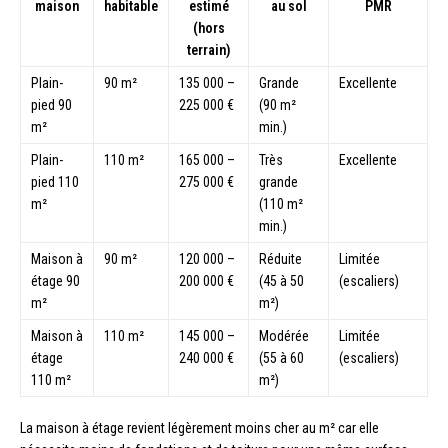
maison
habitable
estimé
au sol
PMR
(hors
terrain)
Plain-
90 m²
135 000 –
Grande
Excellente
pied 90
225 000 €
(90 m²
m²
min.)
Plain-
110 m²
165 000 –
Très
Excellente
pied 110
275 000 €
grande
m²
(110 m²
min.)
Maison à
90 m²
120 000 –
Réduite
Limitée
étage 90
200 000 €
(45 à 50
(escaliers)
m²
m²)
Maison à
110 m²
145 000 –
Modérée
Limitée
étage
240 000 €
(55 à 60
(escaliers)
110 m²
m²)
La maison à étage revient légèrement moins cher au m² car elle