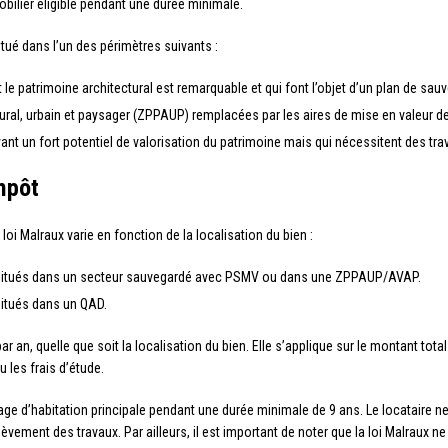
bilier éligible pendant une durée minimale.
 situé dans l’un des périmètres suivants :
e patrimoine architectural est remarquable et qui font l’objet d’un plan de sau
ral, urbain et paysager (ZPPAUP) remplacées par les aires de mise en valeur de 
nt un fort potentiel de valorisation du patrimoine mais qui nécessitent des tra
impôt
oi Malraux varie en fonction de la localisation du bien :
 situés dans un secteur sauvegardé avec PSMV ou dans une ZPPAUP/AVAP.
situés dans un QAD.
r an, quelle que soit la localisation du bien. Elle s’applique sur le montant tot
 les frais d’étude.
sage d’habitation principale pendant une durée minimale de 9 ans. Le locataire ne
èvement des travaux. Par ailleurs, il est important de noter que la loi Malraux n