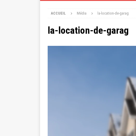
ACCUEIL
Média
la-location-de-garag
la-location-de-garag