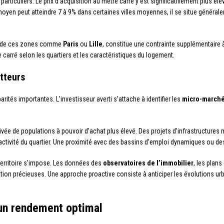
articuliers. Le prix d’acquisition au mètre carré y est significativement plus
 moyen peut atteindre 7 à 9% dans certaines villes moyennes, il se situe général
es de ces zones comme
Paris
ou
Lille
, constitue une contrainte supplémentaire à
 carré selon les quartiers et les caractéristiques du logement.
tteurs
tés importantes. L’investisseur averti s’attache à identifier les
micro-march
ivée de populations à pouvoir d’achat plus élevé. Des projets d’infrastructures 
ttractivité du quartier. Une proximité avec des bassins d’emploi dynamiques ou des
 territoire s’impose. Les données des
observatoires de l’immobilier
, les plans
n précieuses. Une approche proactive consiste à anticiper les évolutions urba
 un rendement optimal