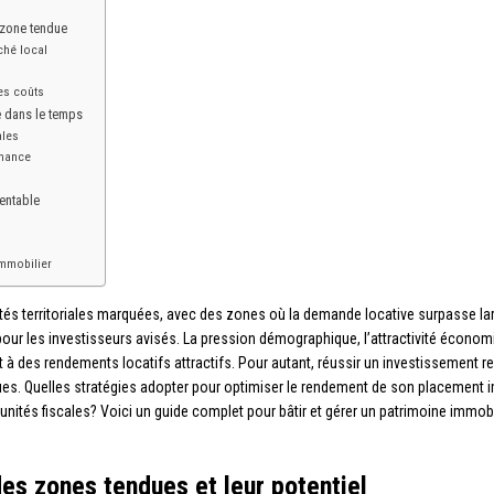
 zone tendue
ché local
es coûts
e dans le temps
ales
rmance
rentable
mmobilier
tés territoriales marquées, avec des zones où la demande locative surpasse larg
 pour les investisseurs avisés. La pression démographique, l’attractivité économi
t à des rendements locatifs attractifs. Pour autant, réussir un investissement 
. Quelles stratégies adopter pour optimiser le rendement de son placement i
unités fiscales? Voici un guide complet pour bâtir et gérer un patrimoine immo
es zones tendues et leur potentiel