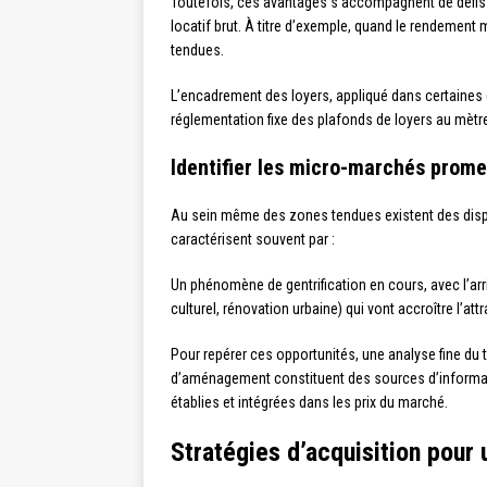
Toutefois, ces avantages s’accompagnent de défis p
locatif brut. À titre d’exemple, quand le rendement
tendues.
L’encadrement des loyers, appliqué dans certain
réglementation fixe des plafonds de loyers au mètre
Identifier les micro-marchés prome
Au sein même des zones tendues existent des dispari
caractérisent souvent par :
Un phénomène de gentrification en cours, avec l’arr
culturel, rénovation urbaine) qui vont accroître l’a
Pour repérer ces opportunités, une analyse fine du
d’aménagement constituent des sources d’informatio
établies et intégrées dans les prix du marché.
Stratégies d’acquisition pour