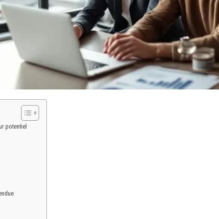
r potentiel
tendue