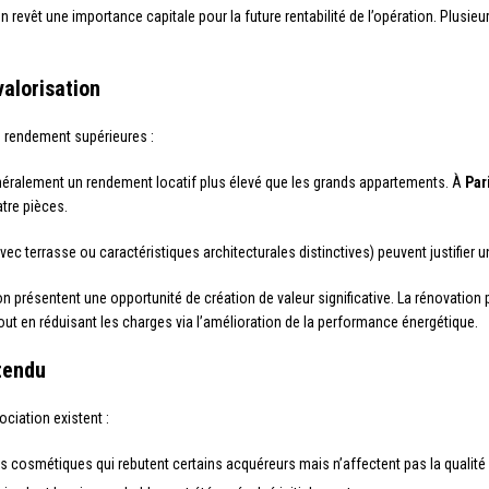
on revêt une importance capitale pour la future rentabilité de l’opération. Plusi
valorisation
e rendement supérieures :
énéralement un rendement locatif plus élevé que les grands appartements. À
Par
tre pièces.
ec terrasse ou caractéristiques architecturales distinctives) peuvent justifier un
n présentent une opportunité de création de valeur significative. La rénovatio
tout en réduisant les charges via l’amélioration de la performance énergétique.
tendu
iation existent :
 cosmétiques qui rebutent certains acquéreurs mais n’affectent pas la qualité