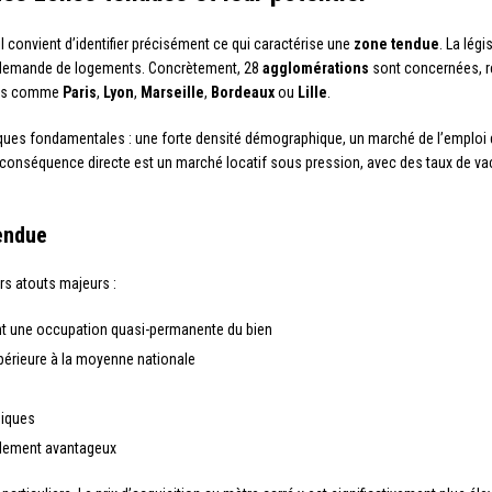
l convient d’identifier précisément ce qui caractérise une
zone tendue
. La lég
 la demande de logements. Concrètement, 28
agglomérations
sont concernées, r
oles comme
Paris
,
Lyon
,
Marseille
,
Bordeaux
ou
Lille
.
tiques fondamentales : une forte densité démographique, un marché de l’emploi
a conséquence directe est un marché locatif sous pression, avec des taux de vac
tendue
rs atouts majeurs :
t une occupation quasi-permanente du bien
périeure à la moyenne nationale
miques
ellement avantageux