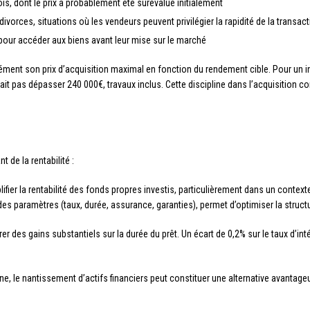
is, dont le prix a probablement été surévalué initialement
vorces, situations où les vendeurs peuvent privilégier la rapidité de la transac
pour accéder aux biens avant leur mise sur le marché
ément son prix d’acquisition maximal en fonction du rendement cible. Pour un 
ait pas dépasser 240 000€, travaux inclus. Cette discipline dans l’acquisition c
 de la rentabilité :
fier la rentabilité des fonds propres investis, particulièrement dans un context
 des paramètres (taux, durée, assurance, garanties), permet d’optimiser la struc
r des gains substantiels sur la durée du prêt. Un écart de 0,2% sur le taux d’in
ne, le nantissement d’actifs financiers peut constituer une alternative avantage