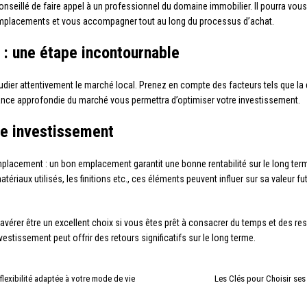
nseillé de faire appel à un professionnel du domaine immobilier. Il pourra vous ai
 emplacements et vous accompagner tout au long du processus d’achat.
 : une étape incontournable
étudier attentivement le marché local. Prenez en compte des facteurs tels que la 
sance approfondie du marché vous permettra d’optimiser votre investissement.
re investissement
acement : un bon emplacement garantit une bonne rentabilité sur le long term
matériaux utilisés, les finitions etc., ces éléments peuvent influer sur sa valeur fu
avérer être un excellent choix si vous êtes prêt à consacrer du temps et des r
estissement peut offrir des retours significatifs sur le long terme.
flexibilité adaptée à votre mode de vie
Les Clés pour Choisir ses