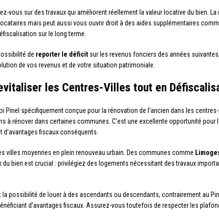
ez-vous sur des travaux qui améliorent réellement la valeur locative du bien. La
 locataires mais peut aussi vous ouvrir droit à des aides supplémentaires com
fiscalisation sur le long terme.
possibilité de
reporter le déficit
sur les revenus fonciers des années suivantes, 
olution de vos revenus et de votre situation patrimoniale.
vitaliser les Centres-Villes tout en Défiscalis
loi Pinel spécifiquement conçue pour la rénovation de l’ancien dans les centres-
ens à rénover dans certaines communes. C’est une excellente opportunité pour le
ant d’avantages fiscaux conséquents.
ez des villes moyennes en plein renouveau urbain. Des communes comme
Limoges
 du bien est crucial : privilégiez des logements nécessitant des travaux importa
 possibilité de louer à des ascendants ou descendants, contrairement au Pinel
bénéficiant d’avantages fiscaux. Assurez-vous toutefois de respecter les plafo