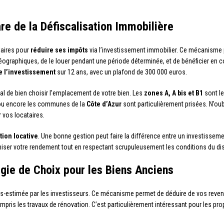
are de la Défiscalisation Immobilière
laires pour
réduire ses impôts
via l’investissement immobilier. Ce mécanisme 
graphiques, de le louer pendant une période déterminée, et de bénéficier en co
e l’investissement
sur 12 ans, avec un plafond de 300 000 euros.
cial de bien choisir l’emplacement de votre bien. Les
zones A, A bis et B1
sont le
u encore les communes de la
Côte d’Azur
sont particulièrement prisées. N’oub
 vos locataires.
tion locative
. Une bonne gestion peut faire la différence entre un investissem
ser votre rendement tout en respectant scrupuleusement les conditions du disp
égie de Choix pour les Biens Anciens
-estimée par les investisseurs. Ce mécanisme permet de déduire de vos revenus
ompris les travaux de rénovation. C’est particulièrement intéressant pour les pr