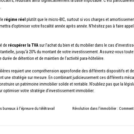
locatifs, réduisant ainsi significativement la base imposable. C’est particulièr
.
 le
régime réel
plutôt que le micro-BIC, surtout si vos charges et amortisseme
ettra d’optimiser votre fiscalité année après année. N’hésitez pas à faire appe
té de
récupérer la TVA
sur l’achat du bien et du mobilier dans le cas d’investi
stantielle, jusqu’à 20% du montant de votre investissement. Assurez-vous tout
urée de détention et de maintien de l’activité para-hôtelière.
ières requiert une compréhension approfondie des différents dispositifs et de 
sitant une stratégie sur mesure. En combinant judicieusement ces différents m
onstruire un patrimoine immobilier solide et rentable. N’oubliez pas que la législ
r optimiser votre stratégie d’investissement immobilier.
s bureaux à l’épreuve du télétravail
Révolution dans l’immobilier : Comment