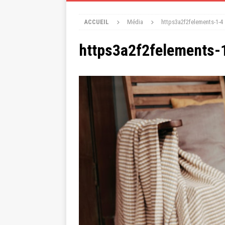
ACCUEIL
Média
https3a2f2felements-1-4
https3a2f2felements-