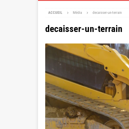
ACCUEIL
Média
decaisser-un-terrain
decaisser-un-terrain