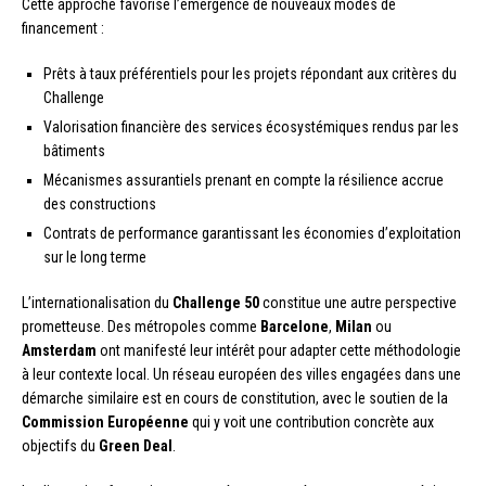
Cette approche favorise l’émergence de nouveaux modes de
financement :
Prêts à taux préférentiels pour les projets répondant aux critères du
Challenge
Valorisation financière des services écosystémiques rendus par les
bâtiments
Mécanismes assurantiels prenant en compte la résilience accrue
des constructions
Contrats de performance garantissant les économies d’exploitation
sur le long terme
L’internationalisation du
Challenge 50
constitue une autre perspective
prometteuse. Des métropoles comme
Barcelone
,
Milan
ou
Amsterdam
ont manifesté leur intérêt pour adapter cette méthodologie
à leur contexte local. Un réseau européen des villes engagées dans une
démarche similaire est en cours de constitution, avec le soutien de la
Commission Européenne
qui y voit une contribution concrète aux
objectifs du
Green Deal
.