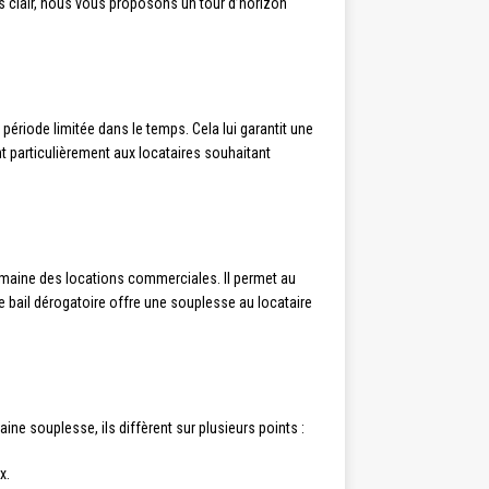
lus clair, nous vous proposons un tour d’horizon
 période limitée dans le temps. Cela lui garantit une
ent particulièrement aux locataires souhaitant
domaine des locations commerciales. Il permet au
Le bail dérogatoire offre une souplesse au locataire
ine souplesse, ils diffèrent sur plusieurs points :
x.