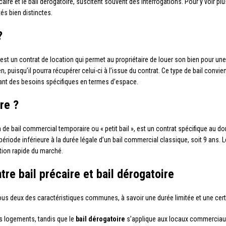
aire et le bail dérogatoire, suscitent souvent des interrogations. Pour y voir p
és bien distinctes.
?
 est un contrat de location qui permet au propriétaire de louer son bien pour une
en, puisqu’il pourra récupérer celui-ci à l’issue du contrat. Ce type de bail convi
ant des besoins spécifiques en termes d’espace.
re ?
de bail commercial temporaire ou « petit bail », est un contrat spécifique au 
ériode inférieure à la durée légale d’un bail commercial classique, soit 9 ans. 
ution rapide du marché.
tre bail précaire et bail dérogatoire
t tous deux des caractéristiques communes, à savoir une durée limitée et une certa
s logements, tandis que le
bail dérogatoire
s’applique aux locaux commerciau