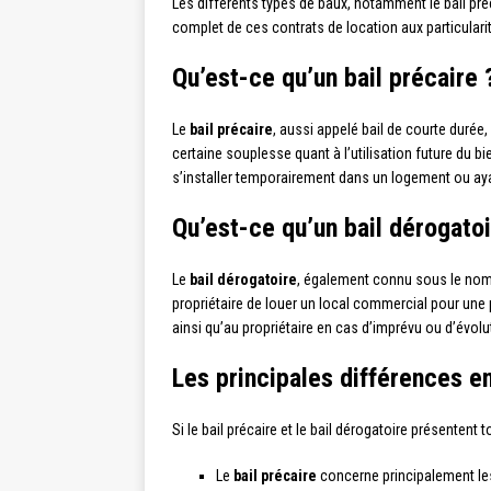
Les différents types de baux, notamment le bail préc
complet de ces contrats de location aux particularit
Qu’est-ce qu’un bail précaire 
Le
bail précaire
, aussi appelé bail de courte durée,
certaine souplesse quant à l’utilisation future du bi
s’installer temporairement dans un logement ou ay
Qu’est-ce qu’un bail dérogatoi
Le
bail dérogatoire
, également connu sous le nom 
propriétaire de louer un local commercial pour une p
ainsi qu’au propriétaire en cas d’imprévu ou d’évol
Les principales différences en
Si le bail précaire et le bail dérogatoire présenten
Le
bail précaire
concerne principalement le