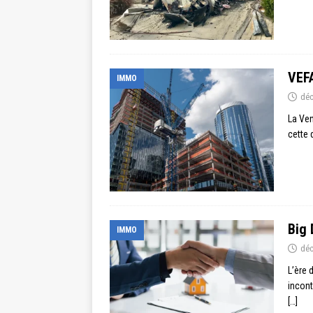
VEFA
IMMO
déc
La Ven
cette 
Big 
IMMO
déc
L’ère 
incont
[…]