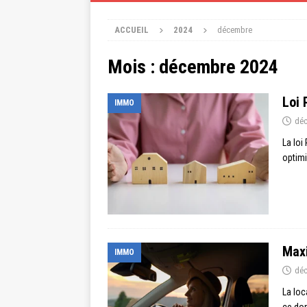
ACCUEIL
2024
décembre
Mois :
décembre 2024
Loi 
IMMO
déc
La loi
optimi
Maxi
IMMO
déc
La loc
ce dom