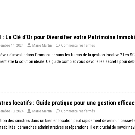
 : La Clé d’Or pour Diversifier votre Patrimoine Immobi
embre 14, 2024
Marie Martin
Commentaires fermés
êvez d’investir dans l’immobilier sans les tracas de la gestion locative ? Les S
ient être la solution idéale. Ce guide complet vous dévoile les secrets pour dé
stres locatifs : Guide pratique pour une gestion effica
embre 10, 2024
Marie Martin
Commentaires fermés
tion des sinistres dans un bien en location peut rapidement devenir un casse-tête
sabilités, démarches administratives et réparations, il est crucial de savoir n