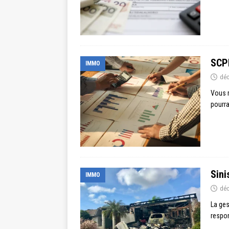
SCPI
IMMO
déc
Vous r
pourra
Sini
IMMO
déc
La ges
respon