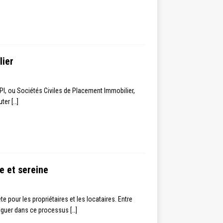
lier
CPI, ou Sociétés Civiles de Placement Immobilier,
buter
[…]
ce et sereine
 pour les propriétaires et les locataires. Entre
aviguer dans ce processus
[…]