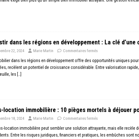
stir dans les régions en développement : La clé d’une 
embre 22, 2024
Marie Martin
Commentaires fermés
bilier dans les régions en développement offre des opportunités uniques pour
ées, recèlent un potentiel de croissance considérable. Entre valorisation rapide, 
euille, les
[…]
-location immobilière : 10 pièges mortels à déjouer p
embre 18, 2024
Marie Martin
Commentaires fermés
s-location immobilière peut sembler une solution attrayante, mais elle recèle 
ents. Entre les risques juridiques, financiers et pratiques, les embûches sont 