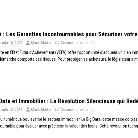
 : Les Garanties Incontournables pour Sécuriser votre
embre 6, 2024
Marie Martin
Commentaires fermés
te en l’État Futur d’Achèvement (VEFA) offre l’opportunité d’acquérir un bien im
démarche comporte des risques. Pour protéger les acheteurs, le législateur a m
Data et Immobilier : La Révolution Silencieuse qui Redé
embre 2, 2024
Marie Martin
Commentaires fermés
du numérique bouleverse le secteur immobilier. Le Big Data, cette masse colos
ournable pour évaluer avec précision la valeur des biens. Cette révolution tec