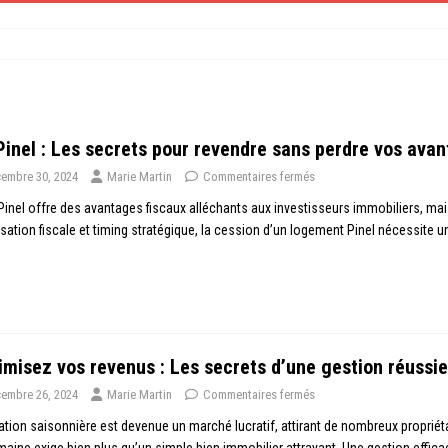
Pinel : Les secrets pour revendre sans perdre vos ava
embre 30, 2024
Marie Martin
Commentaires fermés
 Pinel offre des avantages fiscaux alléchants aux investisseurs immobiliers, mais
sation fiscale et timing stratégique, la cession d’un logement Pinel nécessite 
misez vos revenus : Les secrets d’une gestion réussie
embre 26, 2024
Marie Martin
Commentaires fermés
ation saisonnière est devenue un marché lucratif, attirant de nombreux propriéta
aine exige bien plus qu’un simple bien immobilier attrayant. Une gestion effica