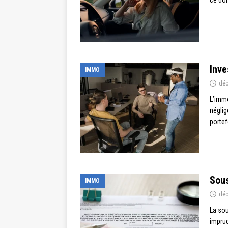
Inve
IMMO
déc
L’immo
néglig
portef
Sous
IMMO
déc
La sou
imprud