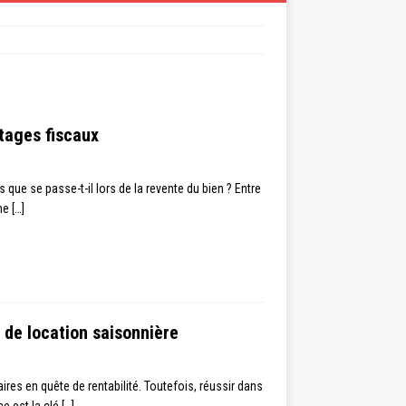
ntages fiscaux
 que se passe-t-il lors de la revente du bien ? Entre
une
[…]
 de location saisonnière
ires en quête de rentabilité. Toutefois, réussir dans
ce est la clé
[…]