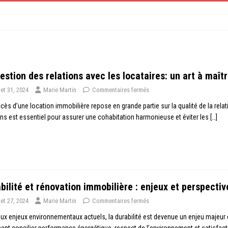
estion des relations avec les locataires: un art à maît
llet 31, 2024
Marie Martin
Commentaires fermés
cès d’une location immobilière repose en grande partie sur la qualité de la relatio
ons est essentiel pour assurer une cohabitation harmonieuse et éviter les
[…]
bilité et rénovation immobilière : enjeux et perspectiv
llet 27, 2024
Marie Martin
Commentaires fermés
ux enjeux environnementaux actuels, la durabilité est devenue un enjeu majeur 
t concilier performance énergétique, respect de l’environnement et satisfact