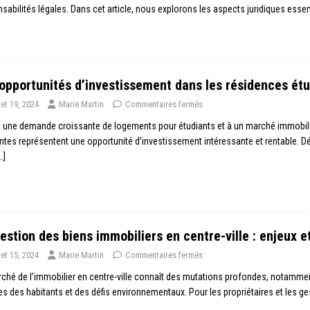
sabilités légales. Dans cet article, nous explorons les aspects juridiques ess
opportunités d’investissement dans les résidences étu
llet 19, 2024
Marie Martin
Commentaires fermés
 une demande croissante de logements pour étudiants et à un marché immobilie
ntes représentent une opportunité d’investissement intéressante et rentable. 
…]
estion des biens immobiliers en centre-ville : enjeux e
llet 15, 2024
Marie Martin
Commentaires fermés
ché de l’immobilier en centre-ville connaît des mutations profondes, notammen
es des habitants et des défis environnementaux. Pour les propriétaires et les g