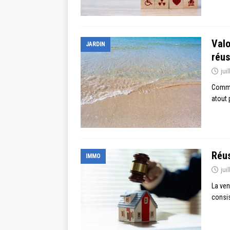
Valo
JARDIN
réus
jui
Commen
atout 
Réus
IMMO
jui
La ven
consis