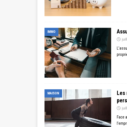
Assu
IMMO
jui
L’assu
propri
Les 
MAISON
pers
jui
Face a
l’empr