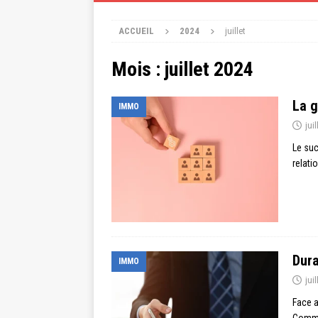
ACCUEIL
2024
juillet
Mois :
juillet 2024
La g
IMMO
jui
Le suc
relati
Dura
IMMO
jui
Face a
Commen