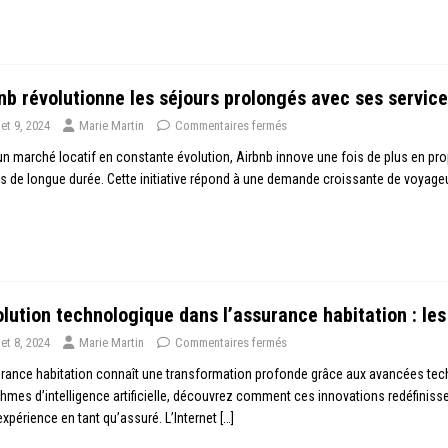
nb révolutionne les séjours prolongés avec ses servi
llet 9, 2024
Marie Martin
Commentaires fermés
n marché locatif en constante évolution, Airbnb innove une fois de plus en pr
s de longue durée. Cette initiative répond à une demande croissante de voyag
lution technologique dans l’assurance habitation : le
llet 8, 2024
Marie Martin
Commentaires fermés
rance habitation connaît une transformation profonde grâce aux avancées te
thmes d’intelligence artificielle, découvrez comment ces innovations redéfiniss
expérience en tant qu’assuré. L’Internet
[…]