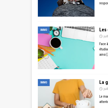
respon
Les 
IMMO
jui
Face à
étudia
ainsi
[
La g
IMMO
jui
Le mar
attent