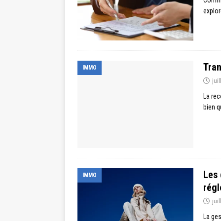
explo
Tran
IMMO
jui
La rec
bien q
Les 
IMMO
régl
jui
La ges