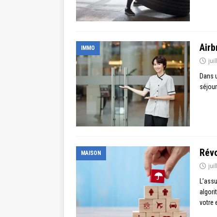
Airb
IMMO
jui
Dans u
séjour
Révo
MAISON
jui
L’assu
algori
votre 