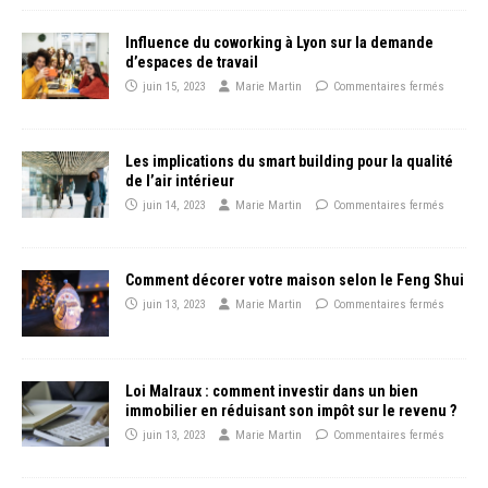
Influence du coworking à Lyon sur la demande
d’espaces de travail
juin 15, 2023
Marie Martin
Commentaires fermés
Les implications du smart building pour la qualité
de l’air intérieur
juin 14, 2023
Marie Martin
Commentaires fermés
Comment décorer votre maison selon le Feng Shui
juin 13, 2023
Marie Martin
Commentaires fermés
Loi Malraux : comment investir dans un bien
immobilier en réduisant son impôt sur le revenu ?
juin 13, 2023
Marie Martin
Commentaires fermés